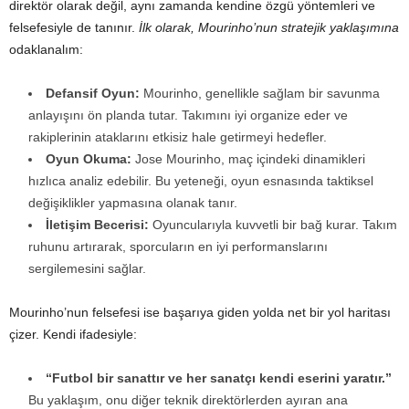
direktör olarak değil, aynı zamanda kendine özgü yöntemleri ve
felsefesiyle de tanınır.
İlk olarak, Mourinho’nun stratejik yaklaşımına
odaklanalım:
Defansif Oyun:
Mourinho, genellikle sağlam bir savunma
anlayışını ön planda tutar. Takımını iyi organize eder ve
rakiplerinin ataklarını etkisiz hale getirmeyi hedefler.
Oyun Okuma:
Jose Mourinho, maç içindeki dinamikleri
hızlıca analiz edebilir. Bu yeteneği, oyun esnasında taktiksel
değişiklikler yapmasına olanak tanır.
İletişim Becerisi:
Oyuncularıyla kuvvetli bir bağ kurar. Takım
ruhunu artırarak, sporcuların en iyi performanslarını
sergilemesini sağlar.
Mourinho’nun felsefesi ise başarıya giden yolda net bir yol haritası
çizer. Kendi ifadesiyle:
“Futbol bir sanattır ve her sanatçı kendi eserini yaratır.”
Bu yaklaşım, onu diğer teknik direktörlerden ayıran ana