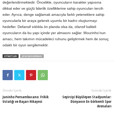
değerlendirmektedir. Öncelikle, oyuncuların karakter yapısına
dikkat eder ve güçlü liderlik özelliklerine sahip oyuncuları tercih
eder. Ayrıca, denge sağlamak amacıyla farklı yeteneklere sahip
oyuncularla bir araya gelerek uyumlu bir kadro oluşturmayı
hedefler. Defansif sıklıkla ön planda olsa da, ofansif kaliteli
oyuncuların da bu yapı içinde yer almasını sağlar. Mourinho’nun
amacı, hem takımın mücadeleci ruhunu geliştirmek hem de sonuç
odaklı bir oyun sergilemektir.
ETIKETLER
JOSE MOURINHO
Önceki İçerik
Sonraki İçerik
Juninho Pernambucano: Frikik
Seyirciyi Büyüleyen Stadyumlar:
Ustalığı ve Başarı Hikayesi
Dünyanın En Görkemli Spor
Arenaları