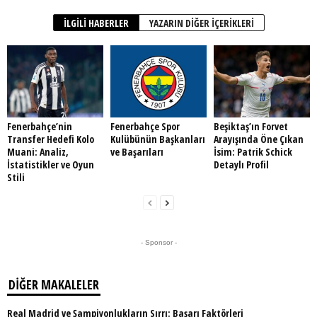
İLGILI HABERLER
YAZARIN DIĞER İÇERIKLERI
Fenerbahçe’nin
Fenerbahçe Spor
Beşiktaş’ın Forvet
Transfer Hedefi Kolo
Kulübünün Başkanları
Arayışında Öne Çıkan
Muani: Analiz,
ve Başarıları
İsim: Patrik Schick
İstatistikler ve Oyun
Detaylı Profil
Stili
- Sponsor -
DIĞER MAKALELER
Real Madrid ve Şampiyonlukların Sırrı: Başarı Faktörleri