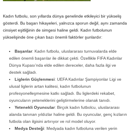
Kadın futbolu, son yıllarda dünya genelinde etkileyici bir yükseliş
gösterdi. Bu başarı hikayeleri, yalnızca sporun değil, aynı zamanda
cinsiyet eşitliğinin de simgesi haline geldi. Kadın futbolunun
yükselişinde öne çıkan bazı önemli faktörler şunlardır:
Başarılar
: Kadın futbolu, uluslararası turnuvalarda elde
edilen önemli başarılar ile dikkat çekti. Özellikle FIFA Kadınlar
Dünya Kupası’nda elde edilen dereceler, daha fazla ilgi ve
destek sağladı.
Liglerin Güçlenmesi
: UEFA Kadınlar Şampiyonlar Ligi ve
ulusal liglerin artan kalitesi, kadın futbolunun
profesyonelleşmesine katkı sağladı. Bu liglerdeki rekabet,
oyuncuların yeteneklerini geliştirmelerine olanak tanıdı.
Yetenekli Oyuncular
: Birçok kadın futbolcu, uluslararası
alanda tanınan yıldızlar haline geldi. Bu oyuncular, genç kızların
futbola olan ilgisini artırıyor ve rol model oluyor.
Medya Desteği
: Medyada kadın futboluna verilen yerin