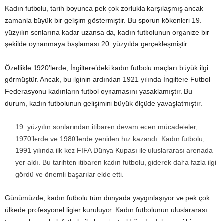
Kadın futbolu, tarih boyunca pek çok zorlukla karşılaşmış ancak
zamanla büyük bir gelişim göstermiştir. Bu sporun kökenleri 19.
yüzyılın sonlarına kadar uzansa da, kadın futbolunun organize bir
şekilde oynanmaya başlaması 20. yüzyılda gerçekleşmiştir.
Özellikle 1920’lerde, İngiltere’deki kadın futbolu maçları büyük ilgi
görmüştür. Ancak, bu ilginin ardından 1921 yılında İngiltere Futbol
Federasyonu kadınların futbol oynamasını yasaklamıştır. Bu
durum, kadın futbolunun gelişimini büyük ölçüde yavaşlatmıştır.
yüzyılın sonlarından itibaren devam eden mücadeleler,
1970’lerde ve 1980’lerde yeniden hız kazandı. Kadın futbolu,
1991 yılında ilk kez FIFA Dünya Kupası ile uluslararası arenada
yer aldı. Bu tarihten itibaren kadın futbolu, giderek daha fazla ilgi
gördü ve önemli başarılar elde etti.
Günümüzde, kadın futbolu tüm dünyada yaygınlaşıyor ve pek çok
ülkede profesyonel ligler kuruluyor. Kadın futbolunun uluslararası