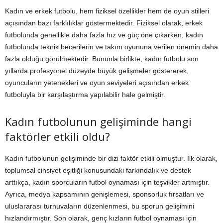
Kadın ve erkek futbolu, hem fiziksel özellikler hem de oyun stilleri
açısından bazı farklılıklar göstermektedir. Fiziksel olarak, erkek
futbolunda genellikle daha fazla hız ve güç öne çıkarken, kadın
futbolunda teknik becerilerin ve takım oyununa verilen önemin daha
fazla olduğu görülmektedir. Bununla birlikte, kadın futbolu son
yıllarda profesyonel düzeyde büyük gelişmeler göstererek,
oyuncuların yetenekleri ve oyun seviyeleri açısından erkek
futboluyla bir karşılaştırma yapılabilir hale gelmiştir.
Kadın futbolunun gelişiminde hangi
faktörler etkili oldu?
Kadın futbolunun gelişiminde bir dizi faktör etkili olmuştur. İlk olarak,
toplumsal cinsiyet eşitliği konusundaki farkındalık ve destek
arttıkça, kadın sporcuların futbol oynaması için teşvikler artmıştır.
Ayrıca, medya kapsamının genişlemesi, sponsorluk fırsatları ve
uluslararası turnuvaların düzenlenmesi, bu sporun gelişimini
hızlandırmıştır. Son olarak, genç kızların futbol oynaması için