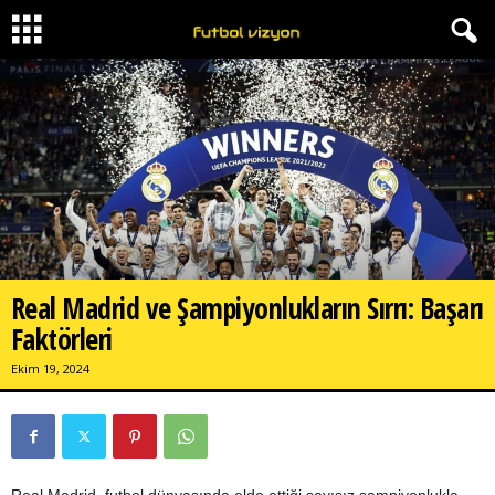
Real Madrid ve Şampiyonlukların Sırrı: Başarı
Faktörleri
Ekim 19, 2024
Real Madrid, futbol dünyasında elde ettiği sayısız şampiyonlukla