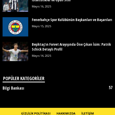
Mayıs 16, 2025
Fenerbahçe Spor Kulübünün Başkanları ve Başarıları
Mayıs 15, 2025
Beşiktaş’ın Forvet Arayışında Öne Çıkan İsim: Patrik
Schick Detaylı Profil
Mayıs 14, 2025
POPÜLER KATEGORİLER
57
Bilgi Bankası
GIZLILIK POLITIKASI
HAKKIMIZDA
İLETIŞIM