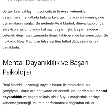
Bu taktiksel yaklaşım, oyuncuların bireysel yeteneklerini
geliştirmelerine katkıda bulunurken, takım olarak da uyum içinde
oynamalarını sağlar. Bu nedenle Real Madrid, dünya futbolunda
sürekli olarak ön planda kalmayı başarmıştır. Başarı, sadece
yetenek değil, aynı zamanda doğru taktiklerin de bir sonucudur. Bu
noktada, Real Madrid’in felsefesi tüm futbol dünyasına örnek
olmaktadır.
Mental Dayanıklılık ve Başarı
Psikolojisi
Real Madrid, kazandığı sayısız başarı ile tanınırken, bu
şampiyonlukların ardında yatan en önemli unsurlardan biri
mental
dayanıklılık
ve başarı psikolojisidir. Büyük maçlardaki baskıyı
yönetme yeteneği, takımın performansını doğrudan etkiler.