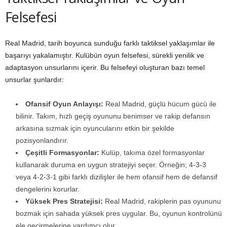
Felsefesi
Real Madrid, tarih boyunca sunduğu farklı taktiksel yaklaşımlar ile
başarıyı yakalamıştır. Kulübün oyun felsefesi, sürekli yenilik ve
adaptasyon unsurlarını içerir. Bu felsefeyi oluşturan bazı temel
unsurlar şunlardır:
Ofansif Oyun Anlayışı:
Real Madrid, güçlü hücum gücü ile
bilinir. Takım, hızlı geçiş oyununu benimser ve rakip defansın
arkasına sızmak için oyuncularını etkin bir şekilde
pozisyonlandırır.
Çeşitli Formasyonlar:
Kulüp, takıma özel formasyonlar
kullanarak duruma en uygun stratejiyi seçer. Örneğin; 4-3-3
veya 4-2-3-1 gibi farklı dizilişler ile hem ofansif hem de defansif
dengelerini korurlar.
Yüksek Pres Stratejisi:
Real Madrid, rakiplerin pas oyununu
bozmak için sahada yüksek pres uygular. Bu, oyunun kontrolünü
ele geçirmelerine yardımcı olur.