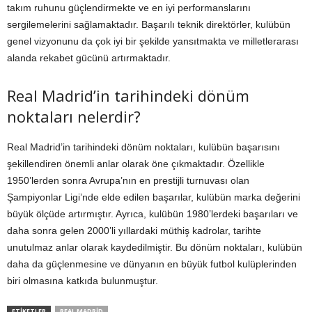
takım ruhunu güçlendirmekte ve en iyi performanslarını
sergilemelerini sağlamaktadır. Başarılı teknik direktörler, kulübün
genel vizyonunu da çok iyi bir şekilde yansıtmakta ve milletlerarası
alanda rekabet gücünü artırmaktadır.
Real Madrid’in tarihindeki dönüm
noktaları nelerdir?
Real Madrid’in tarihindeki dönüm noktaları, kulübün başarısını
şekillendiren önemli anlar olarak öne çıkmaktadır. Özellikle
1950’lerden sonra Avrupa’nın en prestijli turnuvası olan
Şampiyonlar Ligi’nde elde edilen başarılar, kulübün marka değerini
büyük ölçüde artırmıştır. Ayrıca, kulübün 1980’lerdeki başarıları ve
daha sonra gelen 2000’li yıllardaki müthiş kadrolar, tarihte
unutulmaz anlar olarak kaydedilmiştir. Bu dönüm noktaları, kulübün
daha da güçlenmesine ve dünyanın en büyük futbol kulüplerinden
biri olmasına katkıda bulunmuştur.
ETIKETLER
REAL MADRID