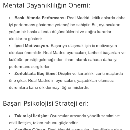
Mental Dayanıklılığın Önemi:
Baskı Altında Performans:
Real Madrid, kritik anlarda daha
iyi performans gösterme yeteneğine sahiptir. Bu, oyuncuların
yoğun bir baskı altında düşündüklerini ve doğru kararlar
aldıklarını gösterir.
İçsel Motivasyon:
Başarıya ulaşmak için iç motivasyon
oldukça önemlidir. Real Madrid oyuncuları, tarihsel başarıları ve
kulübün prestijli geleneğinden ilham alarak sahada daha iyi
performans sergilerler.
Zorluklarla Baş Etme:
Disiplin ve kararlılık, zorlu maçlarda
öne çıkar. Real Madrid’in oyuncuları, yaşadıkları olumsuz
durumlara karşı dik durmayı öğrenmişlerdir.
Başarı Psikolojisi Stratejileri:
Takım İçi İletişim:
Oyuncular arasında yönelik samimi ve
etkili iletişim, takım ruhunu güçlendirir.
Kendine Güven:
Real Madrid oyuncuları, kendilerine olan