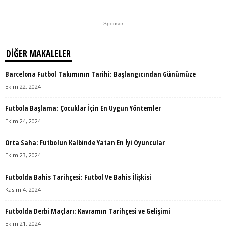
- Sponsor -
DIĞER MAKALELER
Barcelona Futbol Takımının Tarihi: Başlangıcından Günümüze
Ekim 22, 2024
Futbola Başlama: Çocuklar İçin En Uygun Yöntemler
Ekim 24, 2024
Orta Saha: Futbolun Kalbinde Yatan En İyi Oyuncular
Ekim 23, 2024
Futbolda Bahis Tarihçesi: Futbol Ve Bahis İlişkisi
Kasım 4, 2024
Futbolda Derbi Maçları: Kavramın Tarihçesi ve Gelişimi
Ekim 21, 2024