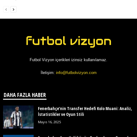
Futbol Vizyon içerikleri izinsiz kullanılamaz.
İletişim:
info@futbolvizyon.com
DAHA FAZLA HABER
Fenerbahçe’nin Transfer Hedefi Kolo Muani: Analiz,
İstatistikler ve Oyun Stili
Mayıs 16, 2025