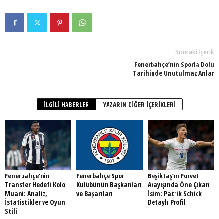
Sonraki İçerik
Fenerbahçe’nin Sporla Dolu
Tarihinde Unutulmaz Anlar
İLGILI HABERLER
YAZARIN DIĞER İÇERIKLERI
Fenerbahçe’nin
Fenerbahçe Spor
Beşiktaş’ın Forvet
Transfer Hedefi Kolo
Kulübünün Başkanları
Arayışında Öne Çıkan
Muani: Analiz,
ve Başarıları
İsim: Patrik Schick
İstatistikler ve Oyun
Detaylı Profil
Stili