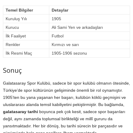
Temel Bilgiler
Detaylar
Kuruluş Yılı
1905
Kurucu
Ali Sami Yen ve arkadaşları
İlk Faaliyet
Futbol
Renkler
Kırmızı ve sarı
İlk Resmi Maç
1905-1906 sezonu
Sonuç
Galatasaray Spor Kulübü, sadece bir spor kulübü olmanın ötesinde,
Türkiye’de spor kültürünün gelişiminde önemli bir rol oynamıştır.
1905’ten bu yana yaşanan her başarı, kulübün köklü geçmişini ve
uluslararası alanda temsil kabiliyetini pekiştirmiştir. Bu bağlamda,
galatasaray tarihi
boyunca pek çok kesit, sadece spor başarıları
değil, aynı zamanda toplumsal birlikteliği ve millî gururu da
yansıtmaktadır. Her bir dönüş, bu tarihi sürecin bir parçasıdır ve
günümüzde hala genç nesillere ilham vermektedir.