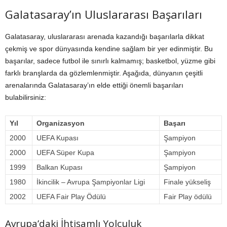
Galatasaray’ın Uluslararası Başarıları
Galatasaray, uluslararası arenada kazandığı başarılarla dikkat
çekmiş ve spor dünyasında kendine sağlam bir yer edinmiştir. Bu
başarılar, sadece futbol ile sınırlı kalmamış; basketbol, yüzme gibi
farklı branşlarda da gözlemlenmiştir. Aşağıda, dünyanın çeşitli
arenalarında Galatasaray’ın elde ettiği önemli başarıları
bulabilirsiniz:
Yıl
Organizasyon
Başarı
2000
UEFA Kupası
Şampiyon
2000
UEFA Süper Kupa
Şampiyon
1999
Balkan Kupası
Şampiyon
1980
İkincilik – Avrupa Şampiyonlar Ligi
Finale yükseliş
2002
UEFA Fair Play Ödülü
Fair Play ödülü
Avrupa’daki İhtişamlı Yolculuk