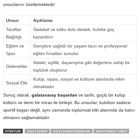
unsurlarını özetlemektedir:
Unsur
Açıklama
Taraftar
Sadakat ve tutku dolu destek, kulübe güç
Bağlılığı
kazandırır.
Eğitim ve
Gençlere sağlıklı bir yaşam tarzı ve profesyonel
Spor
eğitim fırsatları sunulur.
Adalet, eşitlik, dayanışma gibi değerlere sahip bir
Gelenekler
topluluk oluşturur.
Kulüp, siyasi, sosyal ve kültürel alanlarda etkin
Sosyal Etki
olmaktadır.
Sonuç olarak,
galatasaray başarıları
ve tarihi, güçlü bir kulüp
kültürü ve derin bir miras ile birleşir. Bu unsurlar, kulübün sadece
sportif başarı değil, aynı zamanda toplumsal etki alanında da kalıcı
olmasını sağlamaktadır.
ETIKETLER
GALATASARAY
GALATASARAY BAŞARILARI
GALATASARAY TARIHI