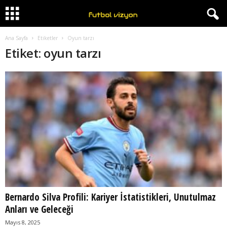
Ana Sayfa
Etiketler
Oyun tarzı
Etiket: oyun tarzı
Bernardo Silva Profili: Kariyer İstatistikleri, Unutulmaz
Anları ve Geleceği
Mayıs 8, 2025